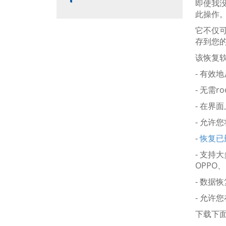
即使我
此操作。
它不仅
存到您
该恢复
- 有效
- 无需ro
- 在界
- 允许您
-
恢复已
- 支持大多
OPPO
- 数据
- 允许
下载下