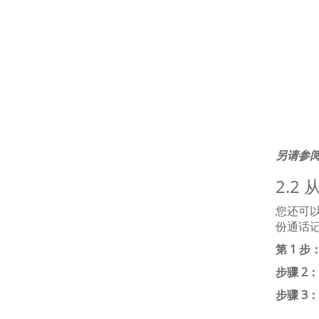
另请参
2.
您还可
份通话
第 1 步
步骤 2：
步骤 3：