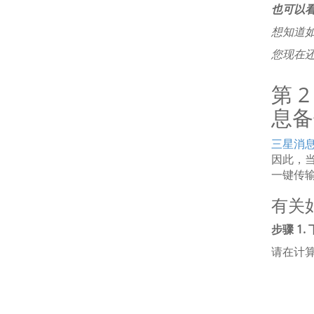
也可以
想知道
您现在
第 
息备
三星消
因此，
一键传
有关如
步骤 1. 
请在计