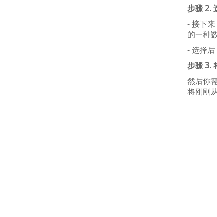
步骤 2.
- 接下
的一种
- 选择
步骤 3
然后你
将刚刚从