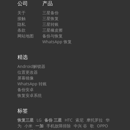
公司
产品
关于
三星备份
接触
三星恢复
隐私
三星转账
条款
三星橡皮擦
网站地图
备份与恢复
WhatsApp 恢复
精选
Android解锁器
位置更改器
屏幕镜像
WhatsApp 转账
备份安卓
恢复安卓系统
标签
恢复三星
LG
备份 三星
HTC
索尼
摩托罗拉
华
为
小米
一加
手机故障排除
中兴 谷
歌
OPPO