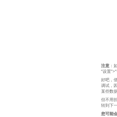
注意
：如
“设置”
好吧，
调试，
某些数
但不用担
转到下
您可能