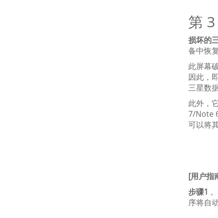
第 
损坏的
备中恢复
此屏幕
因此，
三星数
此外，它可
7/Not
可以将
[用户指
步骤1
。
序将自动