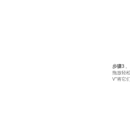
步骤3
。
拖放轻松
V”将它