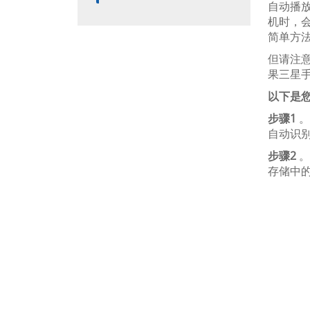
自动播放
机时，会
简单方法之
但请注
果三星手
以下是
步骤1
。
自动识
步骤2
。
存储中