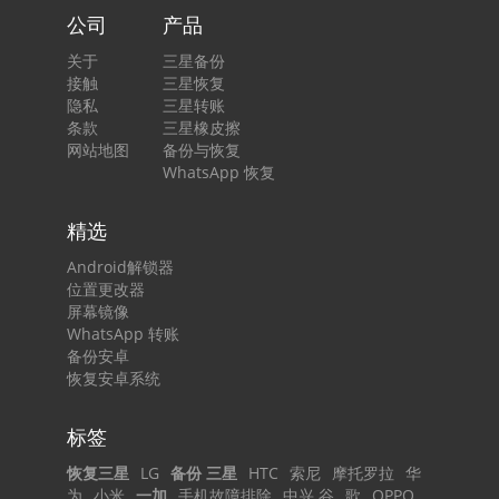
公司
产品
关于
三星备份
接触
三星恢复
隐私
三星转账
条款
三星橡皮擦
网站地图
备份与恢复
WhatsApp 恢复
精选
Android解锁器
位置更改器
屏幕镜像
WhatsApp 转账
备份安卓
恢复安卓系统
标签
恢复三星
LG
备份 三星
HTC
索尼
摩托罗拉
华
为
小米
一加
手机故障排除
中兴 谷
歌
OPPO