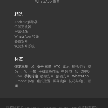
WhatsApp 恢复
精选
Android解锁器
位置更改器
屏幕镜像
WhatsApp 转账
备份安卓
恢复安卓系统
标签
恢复三星
LG
备份 三星
HTC
索尼
摩托罗拉
华
为
小米
一加
手机故障排除
中兴 谷
歌
OPPO
vivo
手机传输
擦除安卓
解锁安卓
WhatsApp
iPhone 传输
虚拟位置
屏幕镜像
技巧与窍门
新
闻
版权所有 © samsung-messages-backup.com 保留所有权利。