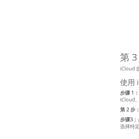
第 
iClo
使用 
步骤 1：
iCloud
第 2 步
步骤3：
选择特