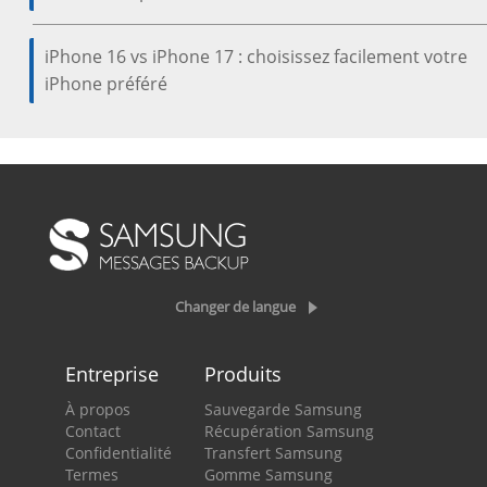
iPhone 16 vs iPhone 17 : choisissez facilement votre
iPhone préféré
Changer de langue
Entreprise
Produits
À propos
Sauvegarde Samsung
Contact
Récupération Samsung
Confidentialité
Transfert Samsung
Termes
Gomme Samsung