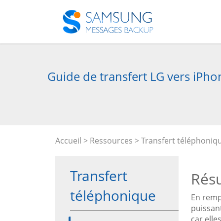
Guide de transfert LG vers iPh
Accueil
>
Ressources
>
Transfert téléphoniq
Transfert
Rés
téléphonique
En rempl
puissan
car elle