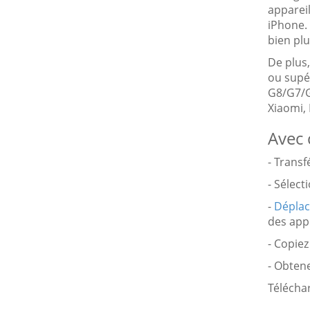
apparei
iPhone. 
bien pl
De plus,
ou supé
G8/G7/G
Xiaomi,
Avec 
- Trans
- Sélect
-
Déplac
des appl
- Copiez
- Obtene
Téléchar