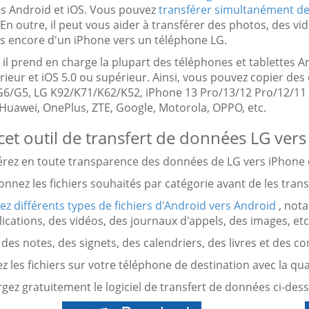
ls Android et iOS. Vous pouvez
transférer simultanément de
En outre, il peut vous aider à transférer des photos, des v
us encore d'un iPhone vers un téléphone LG.
 il prend en charge la plupart des téléphones et tablettes 
rieur et iOS 5.0 ou supérieur. Ainsi, vous pouvez copier d
6/G5, LG K92/K71/K62/K52, iPhone 13 Pro/13/12 Pro/12/11 Pr
 Huawei, OnePlus, ZTE, Google, Motorola, OPPO, etc.
cet outil de transfert de données LG ver
férez en toute transparence des données de LG vers iPhone e
ionnez les fichiers souhaités par catégorie avant de les trans
ez différents types de fichiers d'Android vers Android
, not
ications, des vidéos, des journaux d'appels, des images, etc
 des notes, des signets, des calendriers, des livres et des c
z les fichiers sur votre téléphone de destination avec la qual
gez gratuitement le logiciel de transfert de données ci-des