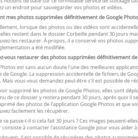
s notions de base sur ce formidable service de stockage Goo
ez un endroit pour sauvegarder vos photos et vidéos.
ont mes photos supprimées définitivement de Google Photo
llement, lorsque des photos ou des vidéos sont accidentell
elles restent dans le dossier Corbeille pendant 30 jours maxi
uvez les restaurer. À propos, il a conservé vos photos supp
glementation a été modifiée.
ez-vous restaurer des photos supprimées définitivement de
Photos est sans aucun doute l'une des meilleures applicati
 de Google. La suppression accidentelle de fichiers de Googl
. Mais vous vous demandez peut-être s'il est possible de 
voir supprimé les photos de Google Photos, elles sont dépla
nu de ce dossier y restera pendant 30 jours, après quoi il s
primé des photos de l'application Google Photos et que vous
uvez facilement les récupérer.
 se passe-t-il si cela fait 30 jours ? Ces images peuvent-ell
 consiste à contacter l'assistance Google pour vous aider à
séquent, il est possible de récupérer des photos supprimée