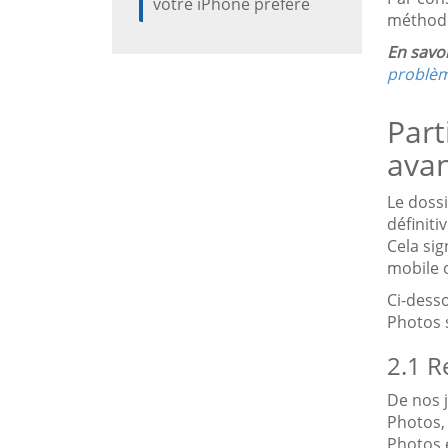
votre iPhone préféré
méthode
En savoi
problè
Part
avan
Le doss
définit
Cela sig
mobile o
Ci-dess
Photos 
2.1 R
De nos 
Photos, 
Photos e