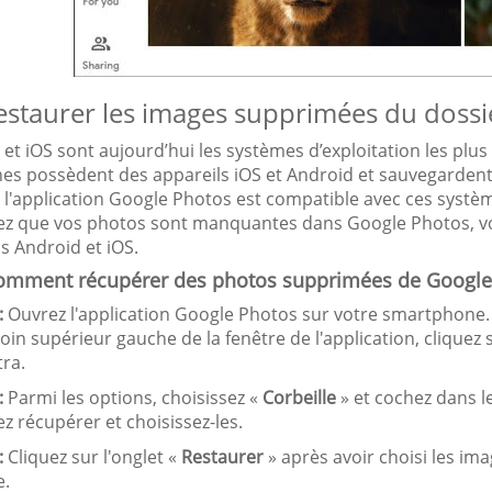
estaurer les images supprimées du dossie
 et iOS sont aujourd’hui les systèmes d’exploitation les pl
es possèdent des appareils iOS et Android et sauvegarden
 l'application Google Photos est compatible avec ces systèm
ez que vos photos sont manquantes dans Google Photos, vous
s Android et iOS.
comment récupérer des photos supprimées de Google 
:
Ouvrez l'application Google Photos sur votre smartphone. L
coin supérieur gauche de la fenêtre de l'application, cliquez 
tra.
:
Parmi les options, choisissez «
Corbeille
» et cochez dans l
z récupérer et choisissez-les.
:
Cliquez sur l'onglet «
Restaurer
» après avoir choisi les ima
e.