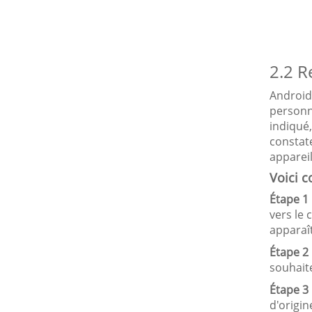
2.2 R
Android
personn
indiqué,
constat
appareil
Voici 
Étape 1 
vers le 
apparaî
Étape 2 
souhaite
Étape 3 
d'origin