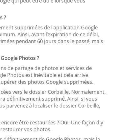
gle qui peut être utile lorsque vous
s ?
ement supprimées de l'application Google
mum. Ainsi, avant l’expiration de ce délai,
rimées pendant 60 jours dans le passé, mais
 Google Photos ?
ons de partage de photos et services de
e Photos est inévitable et cela arrive
récupérer des photos Google supprimées.
cées vers le dossier Corbeille. Normalement,
era définitivement supprimé. Ainsi, si vous
 parvenez à localiser le dossier Corbeille,
es encore être restaurées ? Oui. Une façon d'y
 restaurer vos photos.
s définitivement de Google Photos, mais la