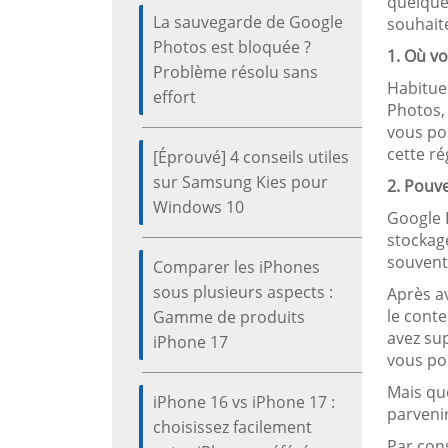
quelque
La sauvegarde de Google
souhait
Photos est bloquée ?
1. Où v
Problème résolu sans
Habitue
effort
Photos, 
vous po
cette ré
[Éprouvé] 4 conseils utiles
sur Samsung Kies pour
2. Pouv
Windows 10
Google 
stockage
souvent
Comparer les iPhones
sous plusieurs aspects :
Après a
le conte
Gamme de produits
avez sup
iPhone 17
vous po
Mais que
iPhone 16 vs iPhone 17 :
parvenir
choisissez facilement
Par con