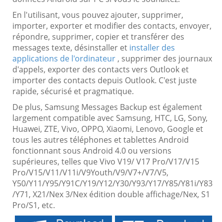
En l'utilisant, vous pouvez ajouter, supprimer,
importer, exporter et modifier des contacts, envoyer,
répondre, supprimer, copier et transférer des
messages texte, désinstaller et
installer des
applications de l'ordinateur
, supprimer des journaux
d'appels, exporter des contacts vers Outlook et
importer des contacts depuis Outlook. C'est juste
rapide, sécurisé et pragmatique.
De plus, Samsung Messages Backup est également
largement compatible avec Samsung, HTC, LG, Sony,
Huawei, ZTE, Vivo, OPPO, Xiaomi, Lenovo, Google et
tous les autres téléphones et tablettes Android
fonctionnant sous Android 4.0 ou versions
supérieures, telles que Vivo V19/ V17 Pro/V17/V15
Pro/V15/V11/V11i/V9Youth/V9/V7+/V7/V5,
Y50/Y11/Y95/Y91C/Y19/Y12/Y30/Y93/Y17/Y85/Y81i/Y83
/Y71, X21/Nex 3/Nex édition double affichage/Nex, S1
Pro/S1, etc.