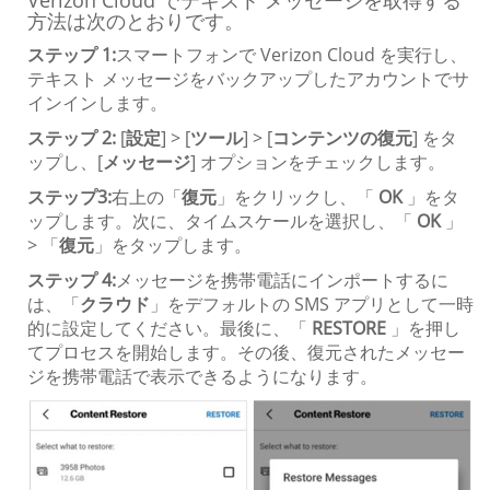
Verizon Cloud でテキスト メッセージを取得する
方法は次のとおりです。
ステップ 1:
スマートフォンで Verizon Cloud を実行し、
テキスト メッセージをバックアップしたアカウントでサ
インインします。
ステップ 2:
[
設定
] > [
ツール
] > [
コンテンツの復元
] をタ
ップし、[
メッセージ
] オプションをチェックします。
ステップ3:
右上の「
復元
」をクリックし、「
OK
」をタ
ップします。次に、タイムスケールを選択し、「
OK
」
> 「
復元
」をタップします。
ステップ 4:
メッセージを携帯電話にインポートするに
は、「
クラウド
」をデフォルトの SMS アプリとして一時
的に設定してください。最後に、「
RESTORE
」を押し
てプロセスを開始します。その後、復元されたメッセー
ジを携帯電話で表示できるようになります。