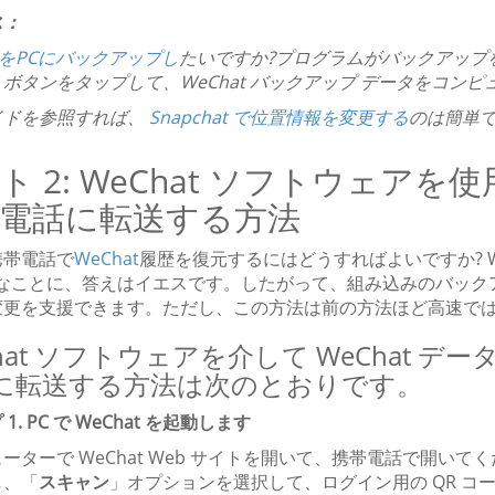
ス：
atをPCにバックアップし
たいですか?プログラムがバックアップ
ボタンをタップして、WeChat バックアップ データをコン
イドを参照すれば、
Snapchat で位置情報を変更する
のは簡単
ト 2: WeChat ソフトウェアを使
電話に転送する方法
携帯電話で
WeChat
履歴を復元するにはどうすればよいですか? 
なことに、答えはイエスです。したがって、組み込みのバックア
変更を支援できます。ただし、この方法は前の方法ほど高速で
hat ソフトウェアを介して WeChat デー
に転送する方法は次のとおりです。
1. PC で WeChat を起動します
ーターで WeChat Web サイトを開いて、携帯電話で開い
し、「
スキャン
」オプションを選択して、ログイン用の QR コ