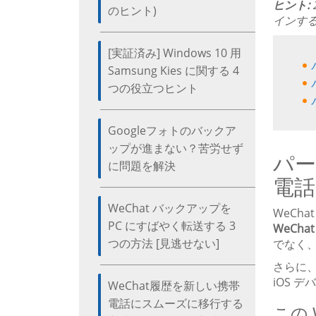
ヒント:
のヒント)
インす
[実証済み] Windows 10 用
Samsung Kies に関する 4
つの役立つヒント
Googleフォトのバックア
ップが進まない？苦労せず
パー
に問題を解決
電話
WeChat バックアップを
WeCh
PC にすばやく転送する 3
WeCha
つの方法 [見逃せない]
でなく
さらに、
iOS
WeChat履歴を新しい携帯
電話にスムーズに移行する
この 