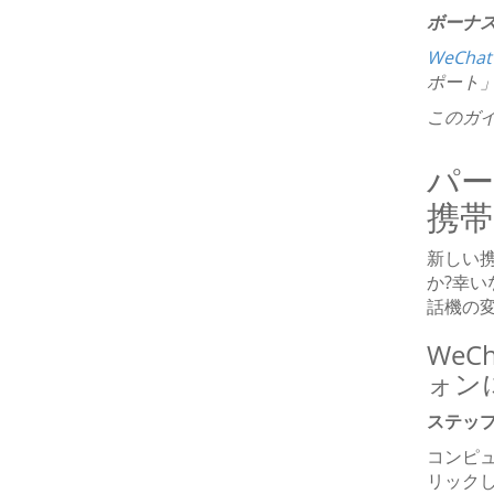
ボーナ
WeCh
ポート」
このガ
パー
携帯
新しい
か?幸い
話機の
WeC
ォン
ステップ 
コンピュ
リック