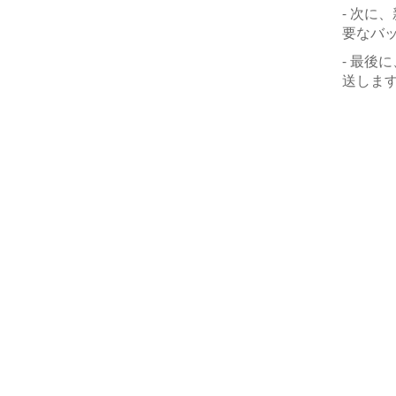
- 次
要なバ
- 最後
送しま