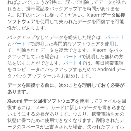
ればよいでしょうか?特に、誤って削除してデータが失わ
れると、携帯電話をバックアップする時間がありませ
ん。以下のヒントに従ってください。Xiaomi
データ回復
ソフトウェア
を使用して失われたデータを回復する可能
性がまだあります。
バックアップなしでデータを紛失した場合は、
パート 1
と
パート 2
で説明した専門的なソフトウェアを使用し
て、削除されたデータを復元できます。 Xiaomi をバッ
クアップしている場合は、
パート 3
で説明した無料の方
法を試すことができます。
パート 4
では、毎日携帯電話
をコンピュータにバックアップするための Android デー
タ バックアップ ツールをお勧めします。
データを回復する前に、次のことを理解しておく必要が
あります。
Xiaomi データ回復ソフトウェアを
使用してファイルを回
復するには、メモリ カードに新しいデータを書き込まな
いようにする必要があります。つまり、携帯電話を元の
状態に保つために使用できなくなります。削除されたデ
ータのスペースが上書きされた場合、失われたファイル