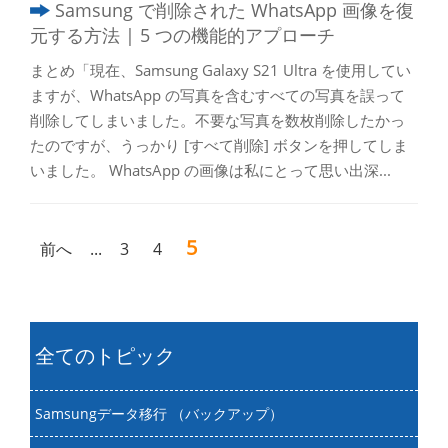
Samsung で削除された WhatsApp 画像を復
元する方法 | 5 つの機能的アプローチ
まとめ「現在、Samsung Galaxy S21 Ultra を使用してい
ますが、Wh​​atsApp の写真を含むすべての写真を誤って
削除してしまいました。不要な写真を数枚削除したかっ
たのですが、うっかり [すべて削除] ボタンを押してしま
いました。 WhatsApp の画像は私にとって思い出深...
5
前へ
...
3
4
全てのトピック
Samsungデータ移行 （バックアップ）