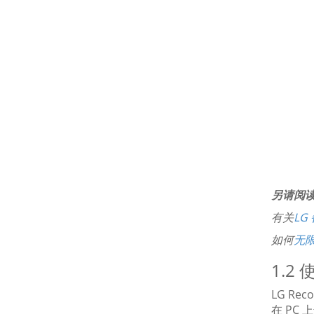
另请阅
有关
LG
如何
无限
1.2
LG R
在 PC