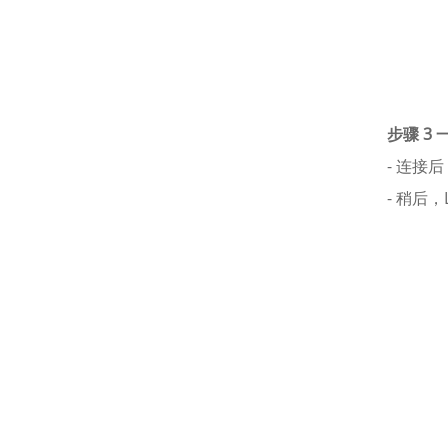
步骤 3
- 连接
- 稍后，