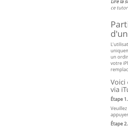
Lire la s
ce tutori
Par
d'un
L'utilis
uniquem
un ordi
votre iP
remplac
Voici
via iT
Étape 1
Veuillez
appuyer 
Étape 2