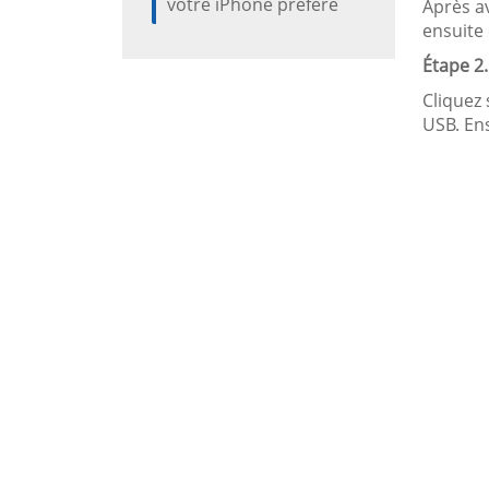
votre iPhone préféré
Après av
ensuite 
Étape 2.
Cliquez 
USB. En