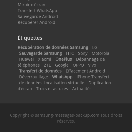
Miroir d'écran
Transfert WhatsApp
Sauvegarde Android
Récupérer Android
Étiquettes
Récupération de données Samsung
LG
Sauvegarde Samsung
HTC
Sony
Motorola
Huawei
Xiaomi
OnePlus
Dépannage de
téléphones
ZTE
Google
OPPO
Vivo
Transfert de données
Effacement Android
Déverrouillage
WhatsApp
iPhone Transfert
de données Localisation virtuelle
Duplication
d'écran
Trucs et astuces
Actualités
Copyright © samsung-messages-backup.com Tous droits
réservés.