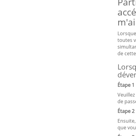
Part
acc
m'ai
Lorsque 
toutes 
simulta
de cett
Lorsq
déver
Étape 1 
Veuillez
de pass
Étape 2 
Ensuite,
que vou