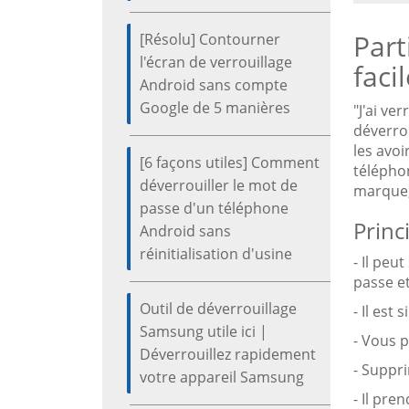
Part
[Résolu] Contourner
l'écran de verrouillage
faci
Android sans compte
Google de 5 manières
"J'ai ve
déverrou
les avo
[6 façons utiles] Comment
télépho
déverrouiller le mot de
marque,
passe d'un téléphone
Princ
Android sans
réinitialisation d'usine
- Il peu
passe et
Outil de déverrouillage
- Il est
Samsung utile ici |
- Vous p
Déverrouillez rapidement
- Suppr
votre appareil Samsung
- Il pr