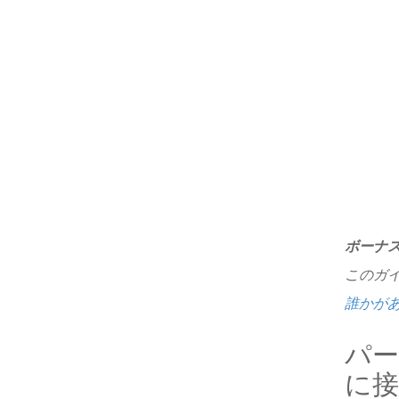
ボーナ
このガ
誰かが
パート
に接