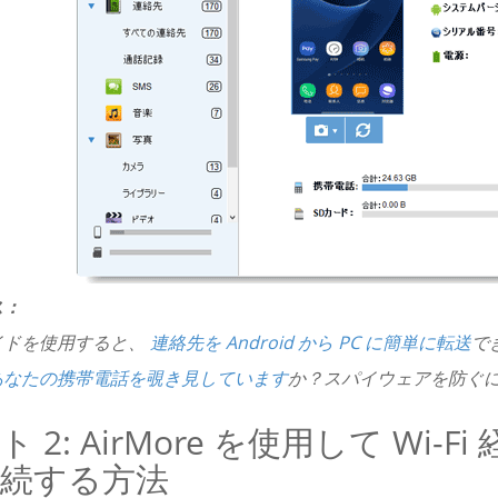
ス：
イドを使用すると、
連絡先を Android から PC に簡単に転送
で
あなたの携帯電話を覗き見しています
か？スパイウェアを防ぐ
 2: AirMore を使用して Wi-Fi
続する方法