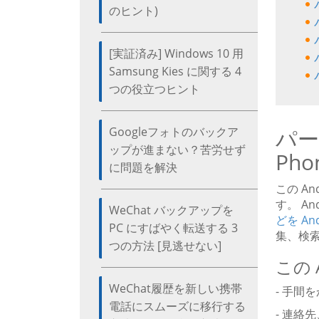
のヒント)
[実証済み] Windows 10 用
Samsung Kies に関する 4
つの役立つヒント
Googleフォトのバックア
パート
ップが進まない？苦労せず
Ph
に問題を解決
この An
す。 A
WeChat バックアップを
どを A
PC にすばやく転送する 3
集、検索
つの方法 [見逃せない]
この 
WeChat履歴を新しい携帯
- 手間を
電話にスムーズに移行する
- 連絡