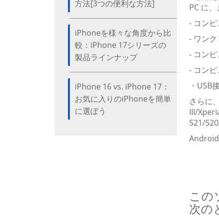
方法[3つの便利な方法]
PC に
- コン
iPhoneを様々な角度から比
- ワン
較：iPhone 17シリーズの
- コン
製品ラインナップ
- コン
・USB
iPhone 16 vs. iPhone 17：
お気に入りのiPhoneを簡単
さらに、A
に選ぼう
III/Xpe
S21/S2
Andr
このソ
次の