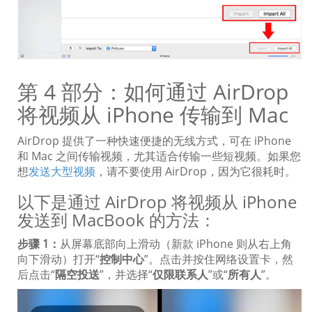
第 4 部分：如何通过 AirDrop
将视频从 iPhone 传输到 Mac
AirDrop 提供了一种快速便捷的无线方式，可在 iPhone
和 Mac 之间传输视频，尤其适合传输一些短视频。如果您
想
发送大型视频
，请不要使用 AirDrop，因为它很耗时。
以下是通过 AirDrop 将视频从 iPhone
发送到 MacBook 的方法：
步骤 1：
从屏幕底部向上滑动（新款 iPhone 则从右上角
向下滑动）打开“
控制中心
”。点击并按住网络设置卡，然
后点击“
隔空投送
”，并选择“
仅限联系人
”或“
所有人
”。