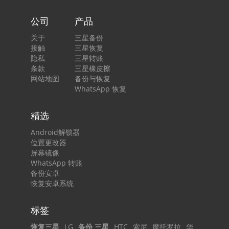
公司
产品
关于
三星备份
接触
三星恢复
隐私
三星转账
条款
三星橡皮擦
网站地图
备份与恢复
WhatsApp 恢复
精选
Android解锁器
位置更改器
屏幕镜像
WhatsApp 转账
备份安卓
恢复安卓系统
标签
恢复三星
LG
备份 三星
HTC
索尼
摩托罗拉
华