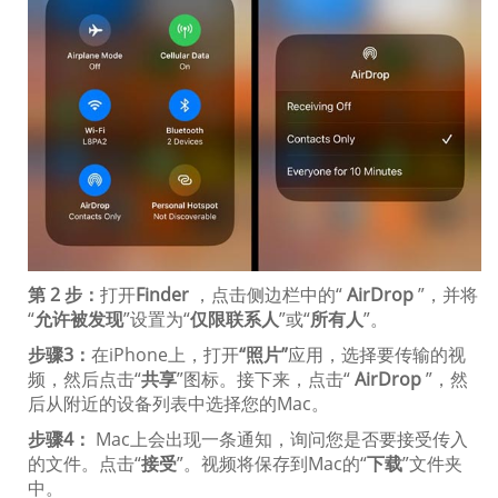
第 2 步：
打开
Finder
，点击侧边栏中的“
AirDrop
”，并将
“
允许被发现
”设置为“
仅限联系人
”或“
所有人
”。
步骤3：
在iPhone上，打开
“照片”
应用，选择要传输的视
频，然后点击“
共享
”图标。接下来，点击“
AirDrop
”，然
后从附近的设备列表中选择您的Mac。
步骤4：
Mac上会出现一条通知，询问您是否要接受传入
的文件。点击“
接受
”。视频将保存到Mac的“
下载
”文件夹
中。