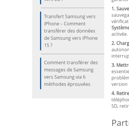
1. Sauv
sauvega
Transfert Samsung vers
vérifica
iPhone – Comment
Systèm
transférer des données
activée.
de Samsung vers iPhone
2. Charg
15 ?
autonom
interrup
Comment transférer des
3. Mettr
messages de Samsung
essentie
vers Samsung via 6
problème
méthodes éprouvées
version 
4. Retir
téléphon
SD, reti
Part