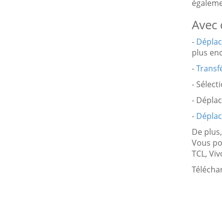
égalem
Avec 
-
Déplac
plus enc
-
Transf
- Sélect
- Déplac
-
Déplac
De plus,
Vous po
TCL, Viv
Téléchar