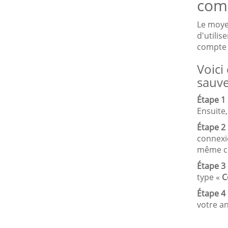
comp
Le moye
d'utilis
compte 
Voici
sauve
Étape 1 
Ensuite,
Étape 2 
connexio
même co
Étape 3 
type «
Co
Étape 4 
votre an