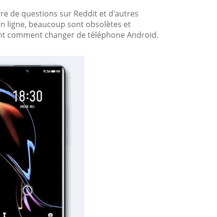
e de questions sur Reddit et d'autres
n ligne, beaucoup sont obsolètes et
uant comment changer de téléphone Android.