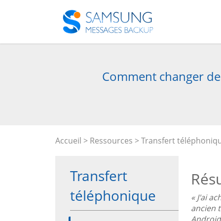
Comment changer de 
Accueil
>
Ressources
>
Transfert téléphoniq
Transfert
Rés
téléphonique
« J'ai 
ancien 
Android