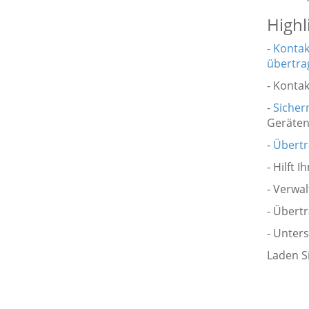
Highl
-
Kontak
übertra
- Konta
-
Sicher
Geräten
-
Übertr
- Hilft
- Verwa
- Übertr
- Unters
Laden S