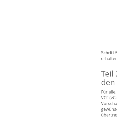
Schritt 5
erhalten
Teil
den
Für all
VCF (vC
Vorscha
gewünsc
übertra