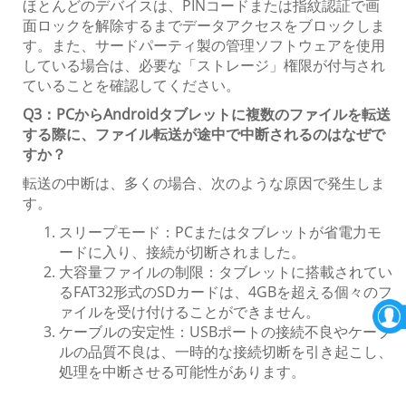
ほとんどのデバイスは、PINコードまたは指紋認証で画
面ロックを解除するまでデータアクセスをブロックしま
す。また、サードパーティ製の管理ソフトウェアを使用
している場合は、必要な「ストレージ」権限が付与され
ていることを確認してください。
Q3：PCからAndroidタブレットに複数のファイルを転送
する際に、ファイル転送が途中で中断されるのはなぜで
すか？
転送の中断は、多くの場合、次のような原因で発生しま
す。
スリープモード：PCまたはタブレットが省電力モ
ードに入り、接続が切断されました。
大容量ファイルの制限：タブレットに搭載されてい
るFAT32形式のSDカードは、4GBを超える個々のフ
ァイルを受け付けることができません。
ケーブルの安定性：USBポートの接続不良やケーブ
ルの品質不良は、一時的な接続切断を引き起こし、
処理を中断させる可能性があります。